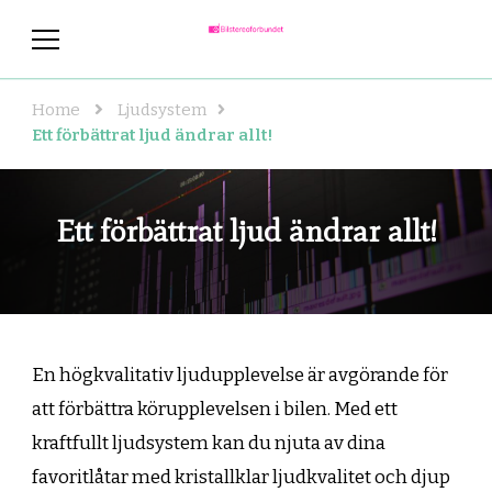
bilstereoforbundet.se
bilstereoforbundet.se – Det
viktigaste att känna till om
ljudsystem till bilen
Home
Ljudsystem
Ett förbättrat ljud ändrar allt!
Ett förbättrat ljud ändrar allt!
En högkvalitativ ljudupplevelse är avgörande för
att förbättra körupplevelsen i bilen. Med ett
kraftfullt ljudsystem kan du njuta av dina
favoritlåtar med kristallklar ljudkvalitet och djup