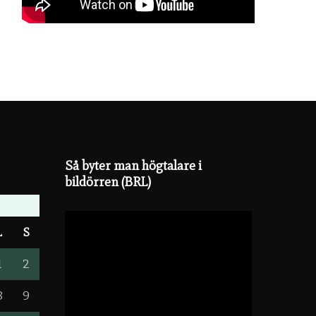
Så byter man högtalare i
bildörren (BRL)
L
S
1
2
8
9