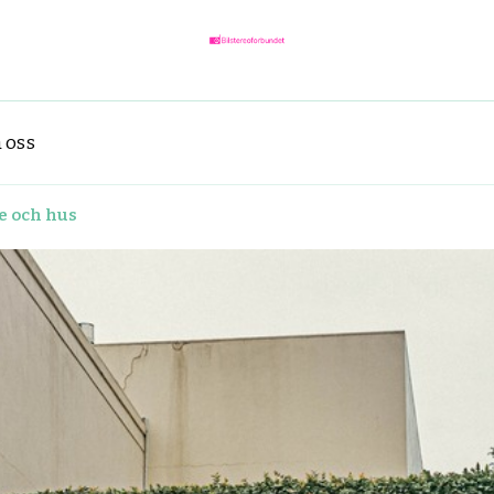
bilstereoforbun
bilstereoforbundet.se – Det vikt
 oss
e och hus