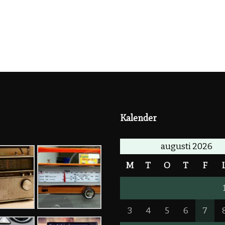
Kalender
augusti 2026
M
T
O
T
F
3
4
5
6
7