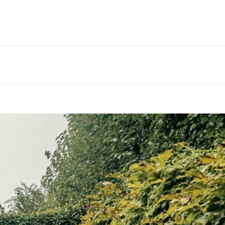
det.se
igaste att känna till om ljudsystem till bilen